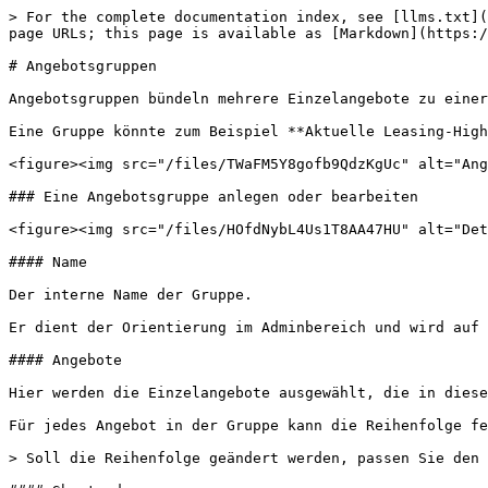
> For the complete documentation index, see [llms.txt](
page URLs; this page is available as [Markdown](https:/
# Angebotsgruppen

Angebotsgruppen bündeln mehrere Einzelangebote zu einer
Eine Gruppe könnte zum Beispiel **Aktuelle Leasing-High
<figure><img src="/files/TWaFM5Y8gofb9QdzKgUc" alt="Ang
### Eine Angebotsgruppe anlegen oder bearbeiten

<figure><img src="/files/HOfdNybL4Us1T8AA47HU" alt="Det
#### Name

Der interne Name der Gruppe.

Er dient der Orientierung im Adminbereich und wird auf 
#### Angebote

Hier werden die Einzelangebote ausgewählt, die in diese
Für jedes Angebot in der Gruppe kann die Reihenfolge fe
> Soll die Reihenfolge geändert werden, passen Sie den 