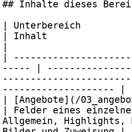
## Inhalte dieses Bereic
| Unterbereich                                          
| Inhalt                                                                                                           
|

| ---------------------
----- | ---------------
-----------------------
-------------------- |

| [Angebote](/03_angebote/01_an
| Felder eines einzelne
Allgemein, Highlights, 
Bilder und Zuweisung |
