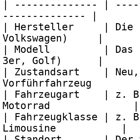
| -------------- | ----
-------------- |

| Hersteller     | Die 
Volkswagen)     |

| Modell         | Das 
3er, Golf)      |

| Zustandsart    | Neu,
Vorführfahrzeug         
| Fahrzeugart    | z. B
Motorrad              |

| Fahrzeugklasse | z. B
Limousine           |

| Standort       | Der 