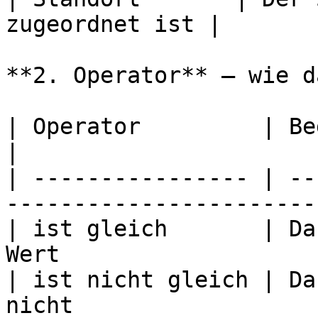
zugeordnet ist |

**2. Operator** — wie d
| Operator         | Bedeutung                                    
|

| ---------------- | --
-----------------------
| ist gleich       | Da
Wert                   
| ist nicht gleich | Da
nicht                  